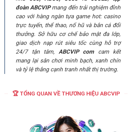
đoàn ABCVIP
mang đến trải nghiệm đỉnh
cao với hàng ngàn tựa game hot: casino
trực tuyến, thể thao, nổ hũ và bắn cá đổi
thưởng. Sở hữu cơ chế bảo mật đa lớp,
giao dịch nạp rút siêu tốc cùng hỗ trợ
24/7 tận tâm,
ABCVIP com
cam kết
mang lại sân chơi minh bạch, xanh chín
và tỷ lệ thắng cạnh tranh nhất thị trường.
🏆 TỔNG QUAN VỀ THƯƠNG HIỆU ABCVIP