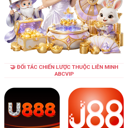
🤝 ĐỐI TÁC CHIẾN LƯỢC THUỘC LIÊN MINH
ABCVIP