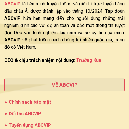
ABCVIP
là liên minh truyền thông và giải trí trực tuyến hàng
đầu châu Á, được thành lập vào tháng 10/2024. Tập đoàn
ABCVIP
hứa hẹn mang đến cho người dùng những trải
nghiệm đỉnh cao với độ an toàn và bảo mật thông tin tuyệt
đối. Dựa vào kinh nghiệm lâu năm và sự uy tín của mình,
ABCVIP
sẽ phát triển nhanh chóng tại nhiều quốc gia, trong
đó có Việt Nam.
CEO & chịu trách nhiệm nội dung:
Trường Kun
VỀ ABCVIP
Chính sách bảo mật
Đối tác ABCVIP
Tuyển dụng ABCVIP