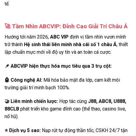
tế.
🚀
Tầm Nhìn ABCVIP: Đỉnh Cao Giải Trí Châu Á
Hướng tới năm 2026,
ABC VIP
định vị tầm nhìn vươn mình
trở thành
Hệ sinh thái liên minh nhà cái số 1 châu Á
, thiết
lập chuẩn mực mới về độ uy tín và an toàn cá cược.
📌 ABCVIP hiện thực hóa mục tiêu qua 3 trụ cột:
🤖 Công nghệ AI:
Mã hóa bảo mật đa lớp, cam kết môi
trường giải trí minh bạch 100%.
🤝 Liên minh chiến lược:
Hợp tác cùng
J88, ABC8, U888,
88CLB
phát triển kho game đỉnh cao (thể thao, casino live,
nổ hũ).
⭐ Dịch vụ 5 sao:
Nạp rút tự động thần tốc, CSKH 24/7 tận