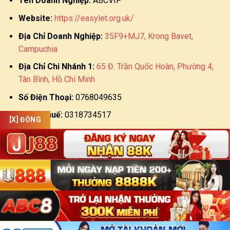
Tên Doanh Nghiệp:
ABCVIP
Website:
https://easylet.org.uk/
Địa Chỉ Doanh Nghiệp:
35F9+MJ7, Krong Bavet,
Campuchia
Địa Chỉ Chi Nhánh 1:
65 Đ. Trần Quốc Hoàn, Phường 4,
Tân Bình, Hồ Chí Minh
Số Điện Thoại:
0768049635
Mã số thuế:
0318734517
[X] ĐÓNG
Ngày hoạt động:
28/10/2024
Quản lý bởi:
Chi cục Thuế Quận 3
Copyright 2026 ©
ABCVIP - Liên Minh Truyền Thông Và Giải
Trí Hàng Đầu Châu Á