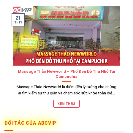
06
Th11
T
Chợ Đêm Bavet – Thiên Đường Ăn Uống, Mua Sắm
Gần Biên Giới
g
Chỉ cách biên giới Việt Nam một quãng ngắn, chợ đêm
Bavet là thiên đường giải trí về đêm với vô vàn món ăn
t
ngon và sản phẩm độc đáo. Đến đây, bạn sẽ đắm chìm
XEM THÊM
trong thế giới ẩm thực đường phố đa sắc [...]
ĐỐI TÁC CỦA ABCVIP