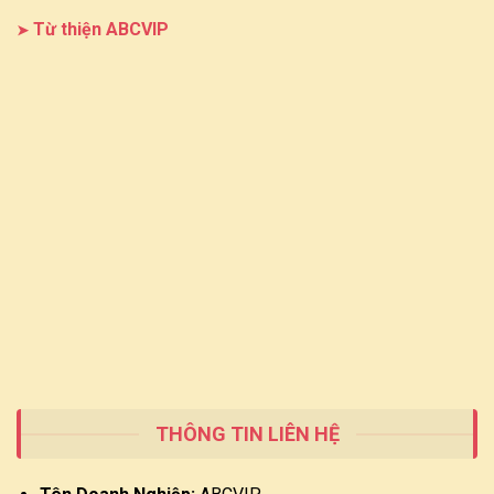
Từ thiện ABCVIP
THÔNG TIN LIÊN HỆ