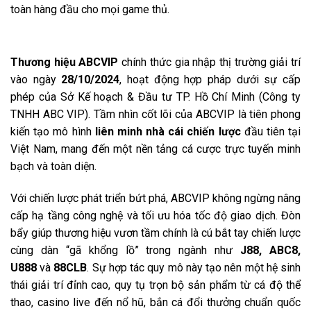
toàn hàng đầu cho mọi game thủ.
Thương hiệu ABCVIP
chính thức gia nhập thị trường giải trí
vào ngày
28/10/2024
, hoạt động hợp pháp dưới sự cấp
phép của Sở Kế hoạch & Đầu tư TP. Hồ Chí Minh (Công ty
TNHH ABC VIP). Tầm nhìn cốt lõi của ABCVIP là tiên phong
kiến tạo mô hình
liên minh nhà cái chiến lược
đầu tiên tại
Việt Nam, mang đến một nền tảng cá cược trực tuyến minh
bạch và toàn diện.
Với chiến lược phát triển bứt phá, ABCVIP không ngừng nâng
cấp hạ tầng công nghệ và tối ưu hóa tốc độ giao dịch. Đòn
bẩy giúp thương hiệu vươn tầm chính là cú bắt tay chiến lược
cùng dàn “gã khổng lồ” trong ngành như
J88, ABC8,
U888
và
88CLB
. Sự hợp tác quy mô này tạo nên một hệ sinh
thái giải trí đỉnh cao, quy tụ trọn bộ sản phẩm từ cá độ thể
thao, casino live đến nổ hũ, bắn cá đổi thưởng chuẩn quốc