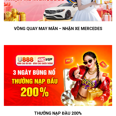
VÒNG QUAY MAY MẮN – NHẬN XE MERCEDES
THƯỞNG NẠP ĐẦU 200%