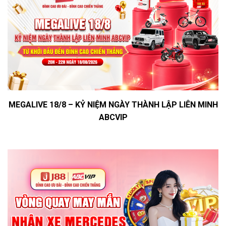
MEGALIVE 18/8 – KỶ NIỆM NGÀY THÀNH LẬP LIÊN MINH
ABCVIP