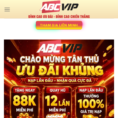
Chuyển
đến
nội
dung
THAM GIA LIÊN MINH